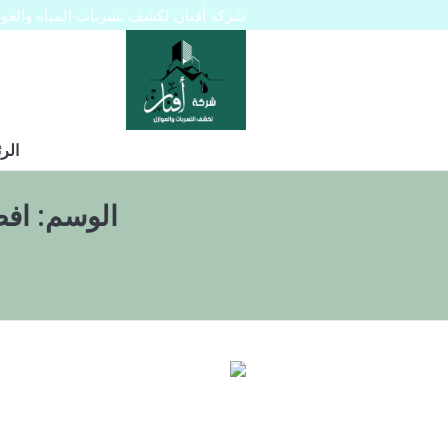
شركة أفنان لكشف تسربات المياه والعوازل 445129
الر
الوسم:
افض