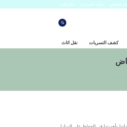
نه المباني
كشف التسربات
نقل اثاث
كشف التسربات
نقل اثاث
اض
ا وأهميتها في الحفاظ على المنازل