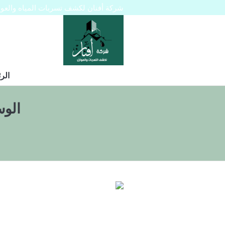
شركة أفنان لكشف تسربات المياه والعوازل 445129
الر
الو