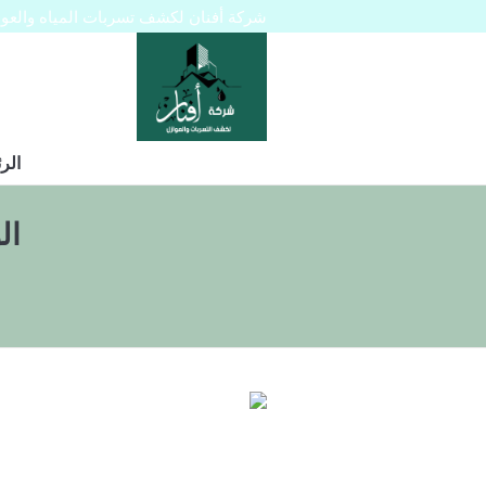
شركة أفنان لكشف تسربات المياه والعوازل 445129
الر
ال