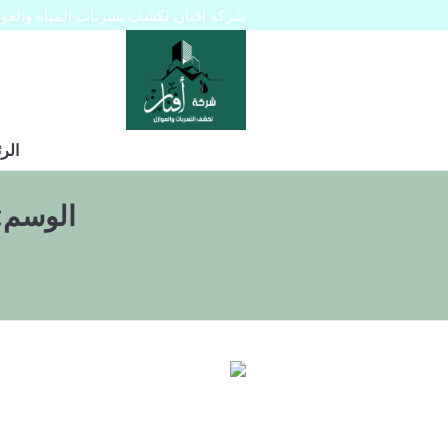
شركة أفنان لكشف تسربات المياه والعوازل 445129
الر
الوسم: