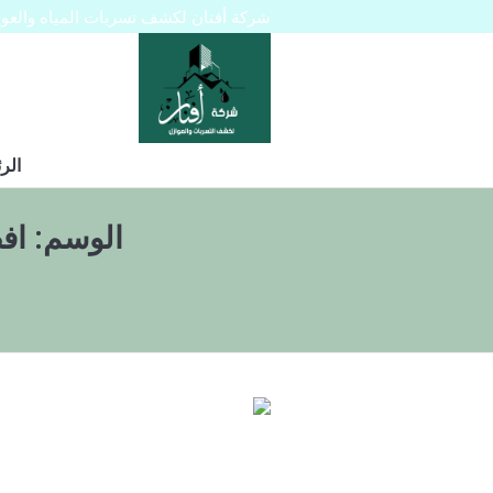
شركة أفنان لكشف تسربات المياه والعوازل 445129
الر
الوسم:
اف