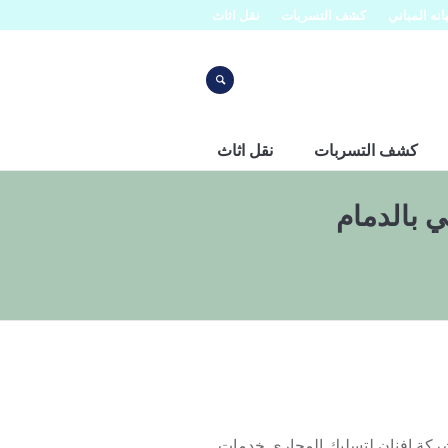
نه المباني
كشف التسربات
نقل اثاث
كشف التسربات
نقل اثاث
 بالدمام
لصرف الصحي بالدمام 0553445129 خدمات شركة افنان لتسليك المجاري خدمات