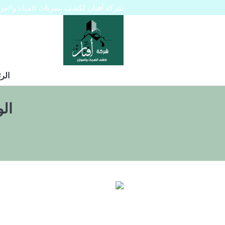
شركة أفنان لكشف تسربات المياه والعوازل 445129
الر
ال