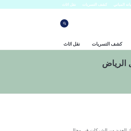
نه المباني
كشف التسربات
نقل اثاث
كشف التسربات
نقل اثاث
 الرياض
شمال الرياض 0553445129 حيث ان هناك العديد من الشركات في مجال