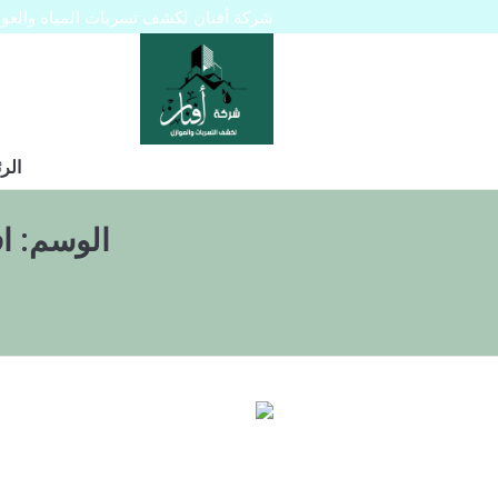
شركة أفنان لكشف تسربات المياه والعوازل 445129
الر
الوسم:
ا