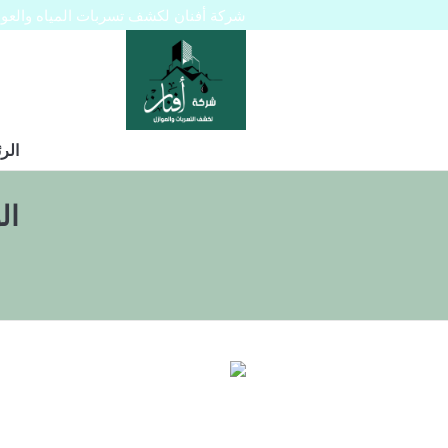
شركة أفنان لكشف تسربات المياه والعوازل 445129
الر
ال