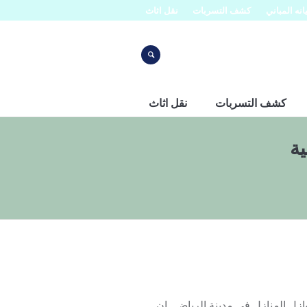
نه المباني
كشف التسربات
نقل اثاث
كشف التسربات
نقل اثاث
ة
 المنازل فى مدينة الرياض . إن