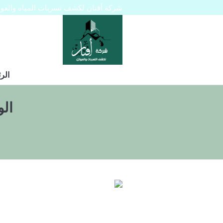
شركة أفنان لكشف تسربات المياه والعوازل 445129
الر
ال