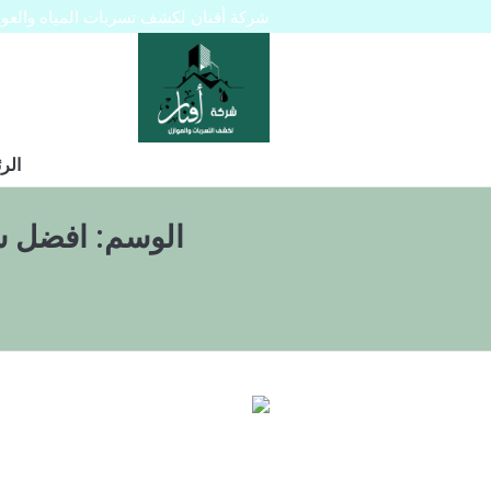
شركة أفنان لكشف تسربات المياه والعوازل 445129
الر
الوسم:
افضل شرك