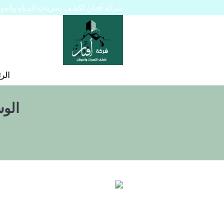
شركة أفنان لكشف تسربات المياه والعوازل 445129
الر
الو