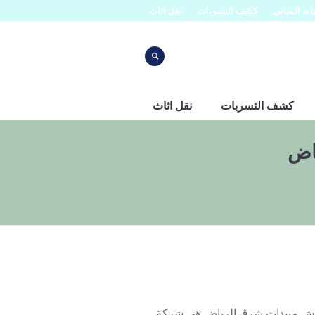
نه المباني
كشف التسربات
نقل اثاث
كشف التسربات
نقل اثاث
اض
ض اتصل بنا على جوال 0507273739 . شركة رش مبيدات شرق الرياض هى شركة