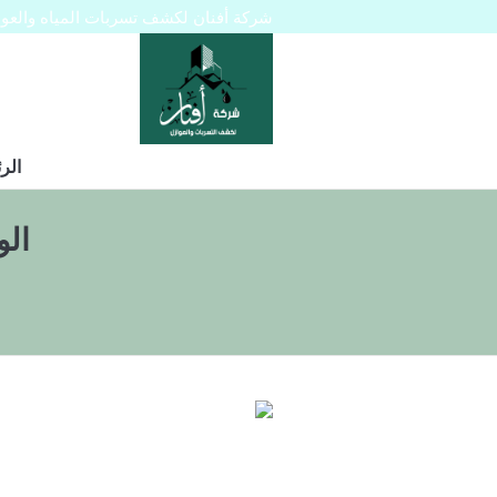
شركة أفنان لكشف تسربات المياه والعوازل 445129
الر
ال