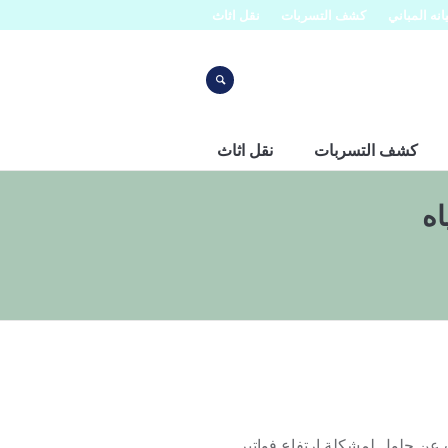
نه المباني
كشف التسربات
نقل اثاث
كشف التسربات
نقل اثاث
اه
بالرياض 0553445129 في إطار البحث عن حلول لمشكلة ارتفاع فواتير