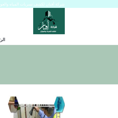
شركة أفنان لكشف تسربات المياه والعوازل 445129
الر