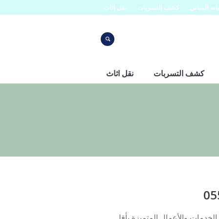
نه المباني
كشف التسربات
نقل اثاث
كشف التسربات
نقل اثاث
ض ت: 0507273739 تقدم العديد من الخدمات والأعمال المتميزة بأقل