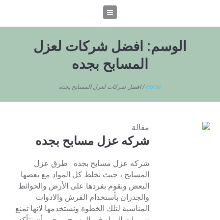
الوسم:
افضل شركات لعزل
المسابح بجده
Home
/
افضل شركات لعزل المسابح بجده
مقالة
شركه عزل مسابح بجده
شركه عزل مسابح بجده طرق عزل
المسابح ، حيث نخلط كل المواد مع بعضها
البعض ونقوم بفردها على الأرض والحوائط
والجدران بأستخدام الفرش والادوات
المناسبة لتلك الخطوة ونستخدمها لانها تمنع
تسربات المياه فى المسبح ويجب أن نتأكد