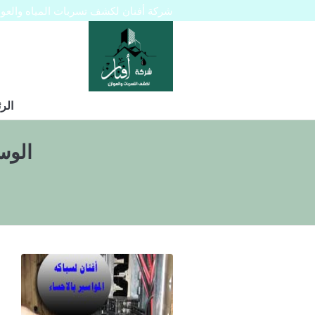
شركة أفنان لكشف تسربات المياه والعوازل 445129
الر
الوس