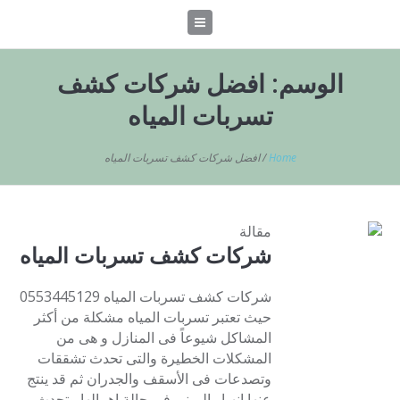
الوسم:
افضل شركات كشف
تسربات المياه
Home
/
افضل شركات كشف تسربات المياه
مقالة
شركات كشف تسربات المياه
شركات كشف تسربات المياه 0553445129
حيث تعتبر تسربات المياه مشكلة من أكثر
المشاكل شيوعاً فى المنازل و هى من
المشكلات الخطيرة والتى تحدث تشققات
وتصدعات فى الأسقف والجدران ثم قد ينتج
عنها انهيار المبني فى حالة إهمالها،وتحدث