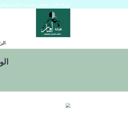
شركة أفنان لكشف تسربات المياه والعوازل 445129
الر
الو