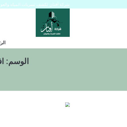
شركة أفنان لكشف تسربات المياه والعوازل 445129
الر
الوسم:
اف