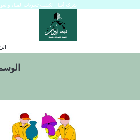
شركة أفنان لكشف تسربات المياه والعوازل 445129
الر
الوسم