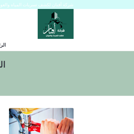
شركة أفنان لكشف تسربات المياه والعوازل 445129
الر
ال