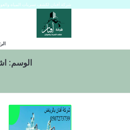
شركة أفنان لكشف تسربات المياه والعوازل 445129
الر
الوسم:
اش