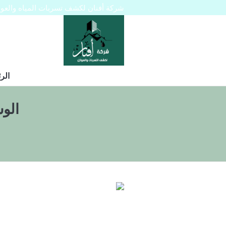
شركة أفنان لكشف تسربات المياه والعوازل 445129
الر
الو