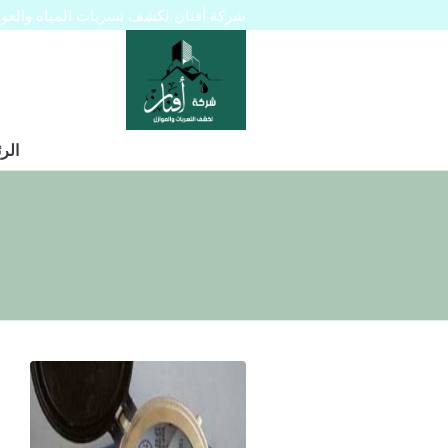
شركة أفنان لكشف تسربات المياه والعوازل 445129
الر