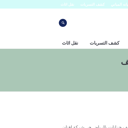
نه المباني
كشف التسربات
نقل اثاث
كشف التسربات
نقل اثاث
ف
ياض عمالة فلبينية 0553445129 شركة تنظيف خزانات بالرياض هى شركة افنان