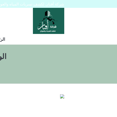
شركة أفنان لكشف تسربات المياه والعوازل 445129
الر
ال