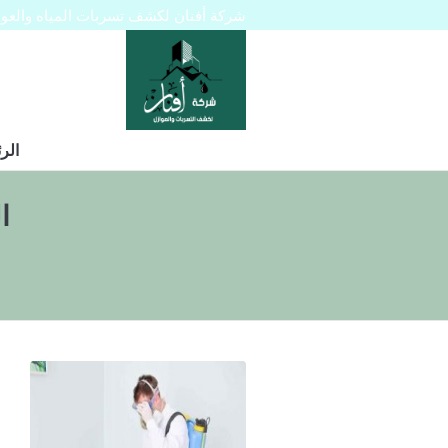
شركة أفنان لكشف تسربات المياه والعوازل 445129
الر
ا