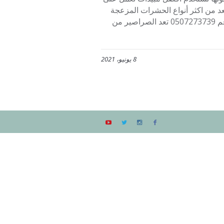
تًعد من اكثر أنواع الحشرات المزعجة
جدا للأفراد، وإذا كنت تريد التخلص من الصراصير عليك الاتصال على رقم 0507273739 تعد الصراصير من
8 يونيو، 2021