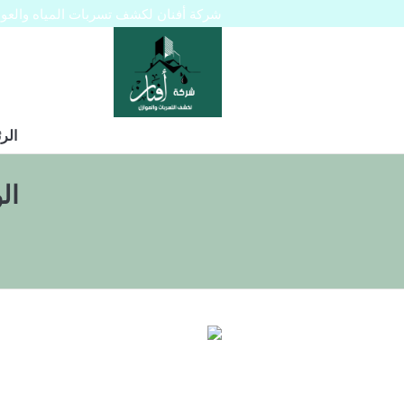
شركة أفنان لكشف تسربات المياه والعوازل 445129
الر
ال