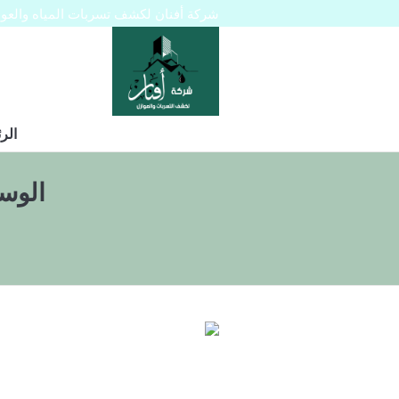
شركة أفنان لكشف تسربات المياه والعوازل 445129
الر
الوس