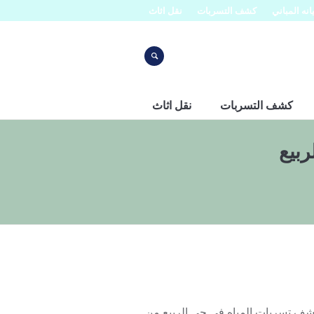
نه المباني
كشف التسربات
نقل اثاث
كشف التسربات
نقل اثاث
بيع
055344 تعتبر شركة افنان لكشف تسربات المياه في حي الربيع من