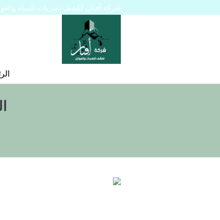
شركة أفنان لكشف تسربات المياه والعوازل 445129
الر
ا