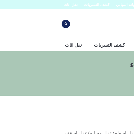
نه المباني
كشف التسربات
نقل اثاث
كشف التسربات
نقل اثاث
زل عزل اسطح/عزل مسابح/عزل اسقف