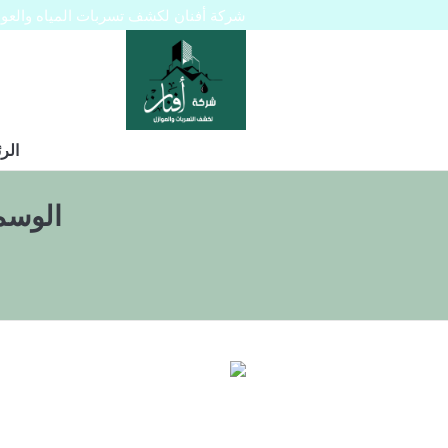
شركة أفنان لكشف تسربات المياه والعوازل 445129
الر
الوسم