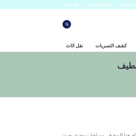
نه المباني
كشف التسربات
نقل اثاث
كشف التسربات
نقل اثاث
قطيف
م هذا النوع في مساحات معينة، حيث