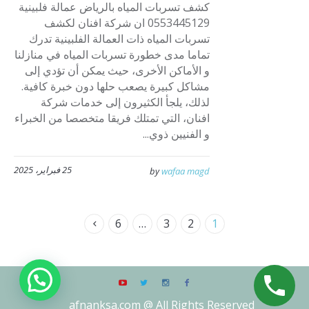
كشف تسربات المياه بالرياض عمالة فلبينية
0553445129 ان شركة افنان لكشف
تسربات المياه ذات العمالة الفلبينية تدرك
تماما مدى خطورة تسربات المياه في منازلنا
و الأماكن الأخرى، حيث يمكن أن تؤدي إلى
مشاكل كبيرة يصعب حلها دون خبرة كافية.
لذلك، يلجأ الكثيرون إلى خدمات شركة
افنان، التي تمتلك فريقا متخصصا من الخبراء
و الفنيين ذوي...
25 فبراير، 2025
by
wafaa magd
6
…
3
2
1
afnanksa.com @ All Rights Reserved