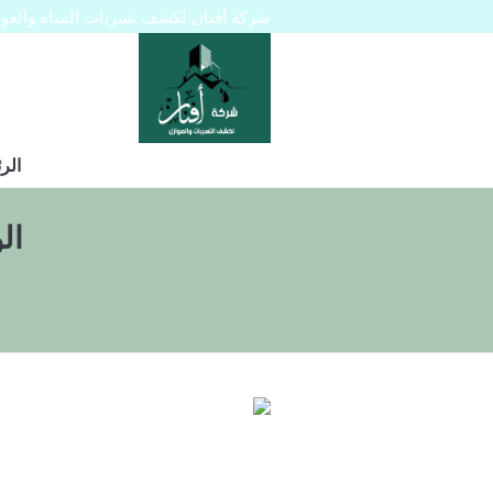
شركة أفنان لكشف تسربات المياه والعوازل 445129
الر
ال