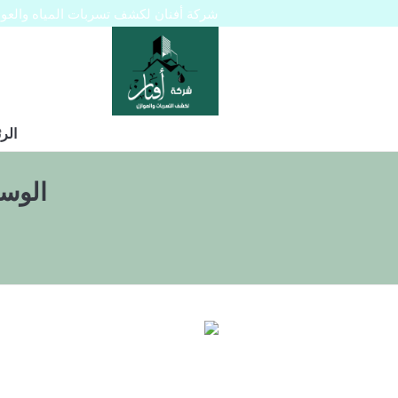
شركة أفنان لكشف تسربات المياه والعوازل 445129
الر
الوس