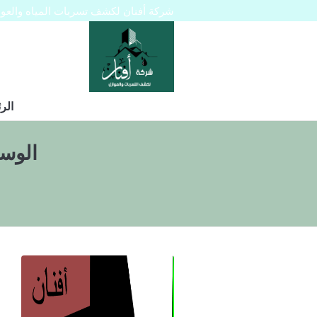
شركة أفنان لكشف تسربات المياه والعوازل 445129
الر
الوس