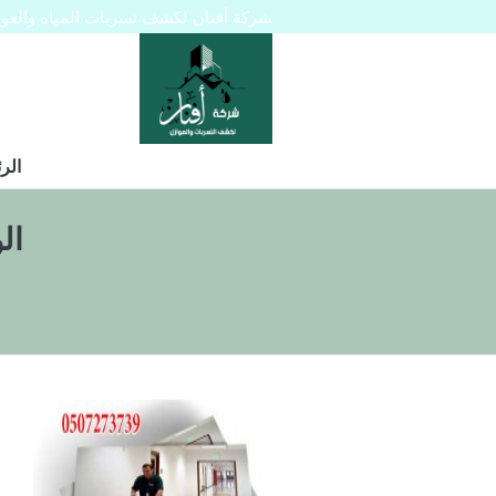
شركة أفنان لكشف تسربات المياه والعوازل 445129
الر
ال