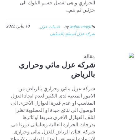
الحراري و هى تفصل جسم البلوك الى
جزئين ثم يتم...
10 يناير، 2022
In
wafaa magd
by
خدمات عزل
,
شركة عزل أسطح بالقطيف
مقالة
شركه عزل مائي وحراري
بالرياض
شركه عزل مائي وحراري بالرياض من
الامور المتعبة لدى الكثير لعدم ايجاد العزل
المناسب او عدم قدرة العوازل الاخرى الى
الوصول الى نتائج جيدة او المطلوبة نظرا
لتلف العوازل الاخرى سريعا او تاثرها
بدرجات الحرارة العالية وهنا ياتى دورنا فى
شركة افنان الرياض للعزل مائى وحرارى
لان مادة الفوم هى العزل المناسب لاسطح