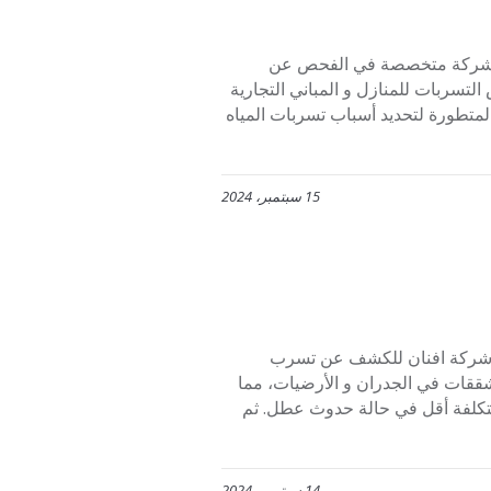
055344 ان شركة افنان هي شركة متخصصة في الفحص عن
سربات للمنازل و المباني التجارية
المتطورة لتحديد أسباب تسربات المياه
15 سبتمبر، 2024
رياض 0553445129 لان مع خدمات شركة افنان للكشف عن تسرب
شققات في الجدران و الأرضيات، مما
بتكلفة أقل في حالة حدوث عطل. ثم
14 سبتمبر، 2024