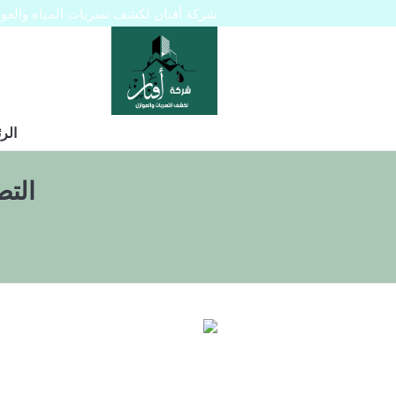
شركة أفنان لكشف تسربات المياه والعوازل 445129
الر
الت