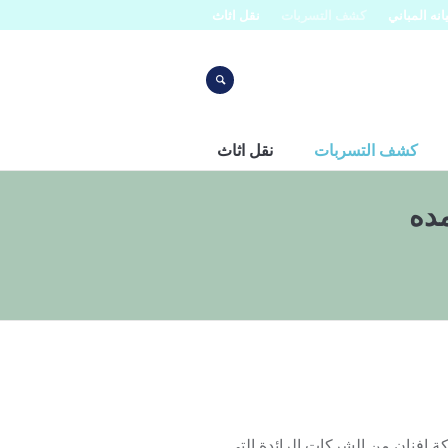
نه المباني
كشف التسربات
نقل اثاث
كشف التسربات
نقل اثاث
ده
لرياض 0553445129 حيث تعتبر شركة افنان من الشركات الرائدة التي