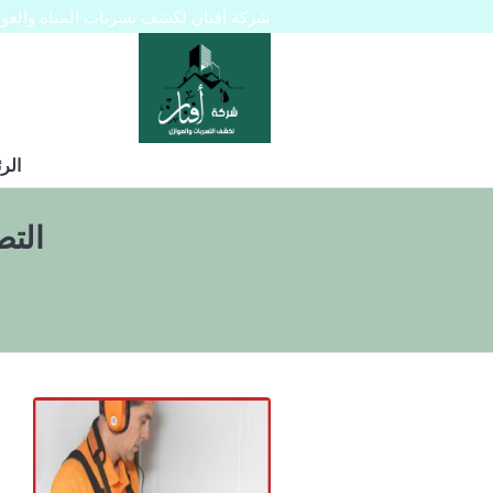
شركة أفنان لكشف تسربات المياه والعوازل 445129
الر
الت