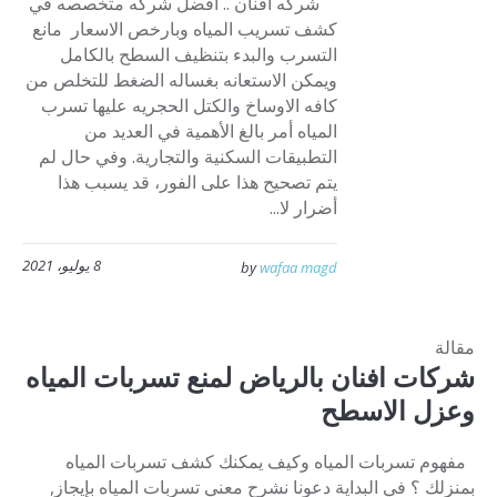
شركه افنان .. افضل شركه متخصصه في
كشف تسريب المياه وبارخص الاسعار مانع
التسرب والبدء بتنظيف السطح بالكامل
ويمكن الاستعانه بغساله الضغط للتخلص من
كافه الاوساخ والكتل الحجريه عليها تسرب
المياه أمر بالغ الأهمية في العديد من
التطبيقات السكنية والتجارية. وفي حال لم
يتم تصحيح هذا على الفور، قد يسبب هذا
أضرار لا...
8 يوليو، 2021
by
wafaa magd
مقالة
شركات افنان بالرياض لمنع تسربات المياه
وعزل الاسطح
مفهوم تسربات المياه وكيف يمكنك كشف تسربات المياه
بمنزلك ؟ في البداية دعونا نشرح معني تسربات المياه بإيجاز,