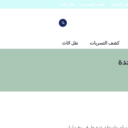
نه المباني
كشف التسربات
نقل اثاث
كشف التسربات
نقل اثاث
دة
ياه بواسطة عدة طرق، وفيما يلي