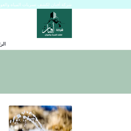
شركة أفنان لكشف تسربات المياه والعوازل 445129
الر