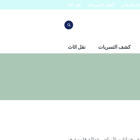
نه المباني
كشف التسربات
نقل اثاث
كشف التسربات
نقل اثاث
ياض عمالة فلبينية 0553445129 شركة تنظيف خزانات بالرياض عمالة فلبينية هي