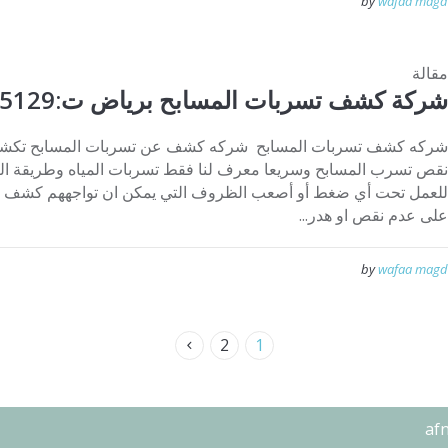
by
wafaa magd
مقالة
شركة كشف تسربات المسابح برياض ت:0553445129
شركه كشف تسربات المسابح شركه كشف عن تسربات المسابح تكشف
نقص تسرب المسابح وسريعا معرف لنا فقط تسربات المياه وطريقة العم
للعمل تحت أي ضغط أو أصعب الظروف التي يمكن ان تواجههم كشف ت
على عدم نقص او هدر...
by
wafaa magd
2
1
af