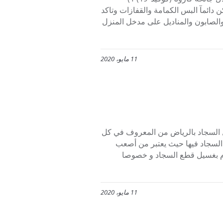
لكراتين الجديدة وتجنب المستعملة او التي لدى المحلات. 2) لكن دائمآ البس الكمامة والقفازات وتاكد
مسافة كافية بينك وبينهم. 3) وضع مطهر والصابون والمناديل على مدخل المنزل
11 مايو، 2020
م 0507273739 شركة أفنان لغسيل السجاد بالرياض من المعروف في كل
السجاد فيها حيث يعتبر من أصعب
قيام بغسيل قطع السجاد و خصوصا
11 مايو، 2020