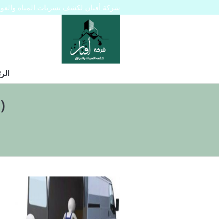
شركة أفنان لكشف تسربات المياه والعوازل 445129
الر
)