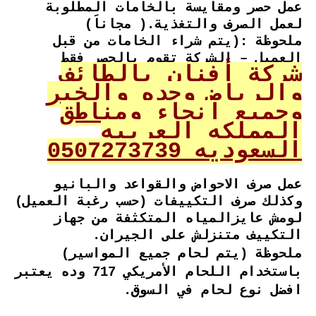
عمل حصر ومقايسة بالخامات المطلوبة
لعمل الصرف والتغذية.( مجاناَ)
ملحوظة :(يتم شراء الخامات من قبل
العميل – الشركة تقوم بالحصر فقط
شركة أفنان بالطائف
والرياض وجده والخبر
وجميع انحاء ومناطق
المملكه العربيه
السعوديه 0507273739
عمل صرف الاحواض والقواعد والبانيو
وكذلك صرف التكييفات (حسب رغبة العميل)
لومش عايزالمياه المتكثفة من جهاز
التكييف متنزلش على الجيران.
ملحوظة (يتم لحام جميع المواسير)
باستخدام اللحام الأمريكي 717 وده يعتبر
افضل نوع لحام في السوق.