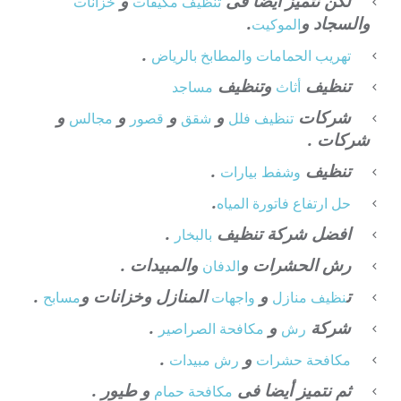
لكن نتميز أيضا فى
و
تنظيف
مكيفات
خزانات
والسجاد و
.
الموكيت
.
تهريب الحمامات والمطابخ بالرياض
تنظيف
وتنظيف
أثاث
مساجد
شركات
و
و
و
و
تنظيف فلل
شقق
قصور
مجالس
شركات .
تنظيف
.
وشفط
بيارات
.
حل ارتفاع فاتورة المياه
افضل شركة تنظيف
.
بالبخار
رش الحشرات و
والمبيدات .
الدفان
ت
و
المنازل وخزانات و
.
نظيف منازل
واجهات
مسابح
شركة
و
.
رش
مكافحة الصراصير
و
.
مكافحة حشرات
رش مبيدات
ثم نتميز أيضا فى
و طيور .
مكافحة حمام