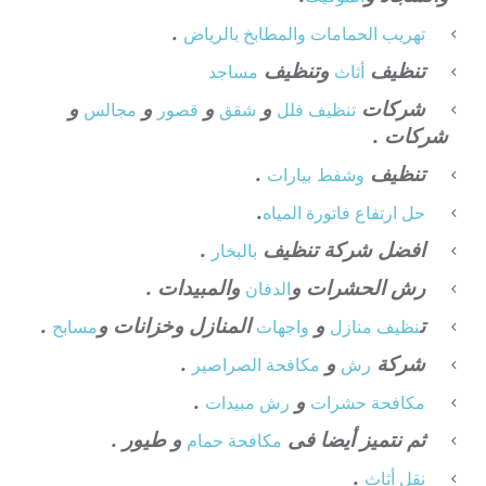
.
تهريب الحمامات والمطابخ بالرياض
تنظيف
وتنظيف
أثاث
مساجد
شركات
و
و
و
و
تنظيف فلل
شقق
قصور
مجالس
شركات .
تنظيف
.
وشفط
بيارات
.
حل ارتفاع فاتورة المياه
افضل شركة تنظيف
.
بالبخار
رش الحشرات و
والمبيدات .
الدفان
ت
و
المنازل وخزانات و
.
نظيف منازل
واجهات
مسابح
شركة
و
.
رش
مكافحة الصراصير
و
.
مكافحة حشرات
رش مبيدات
ثم نتميز أيضا فى
و طيور .
مكافحة حمام
.
نقل أثاث