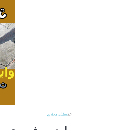
In
تسليك مجاري
وايت صرف صحى با