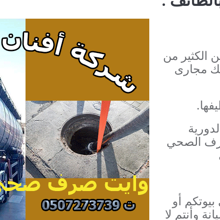
ن الكثير من
ك مجارى
فها.
لدورية
رف الصحي
بيوتكم أو
نة وأنتم لا