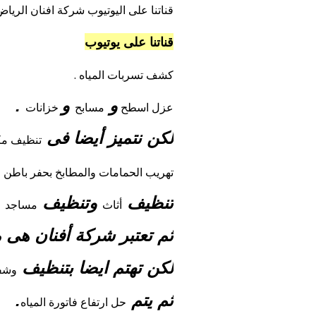
قناتنا على اليوتيوب شركة افنان الريا
قناتنا على يوتيوب
كشف تسربات المياه .
و
و
.
عزل
اسطح
مسابح
خزانات
لكن نتميز أيضا فى
تنظيف
مك
.
تهريب الحمامات والمطابخ بحفر باطن
تنظيف
وتنظيف
أثاث
مساجد
ثم تعتبر شركة أفنان هى
لكن تهتم ايضا بتنظيف
وشف
ثم يتم
.
حل ارتفاع فاتورة المياه