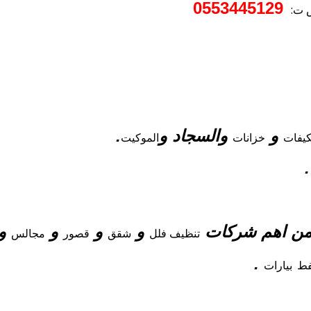
0553445129
ض ت:
و
والسجاد و
.
يفات
خزانات
الموكيت
 من اهم شركات
و
و
و
و 
تنظيف فلل
شقق
قصور
مجالس
.
ط
بيارات