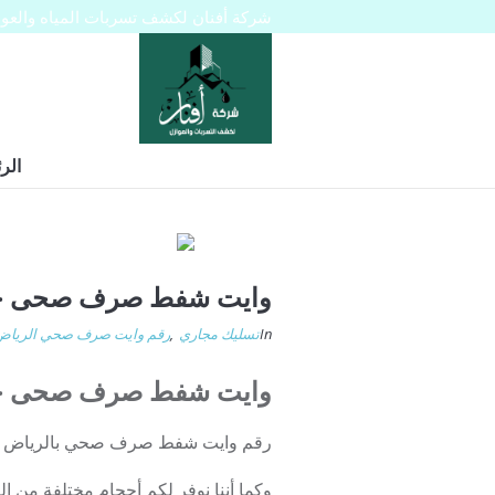
شركة أفنان لكشف تسربات المياه والعوازل 445129
الر
وايت شفط صرف صحى حى
In
تسليك مجاري
,
رقم وايت صرف صحي الرياض
وايت شفط صرف صحى حى
رقم وايت شفط صرف صحي بالرياض يحتاج كث
وكما أننا نوفر لكم أحجام مختلفة من 