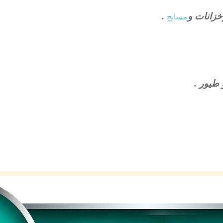
خزانات و
.
مسابح
طيور .