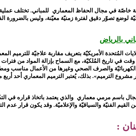
ة خاصّة في مجال الحفاظ المعماري للمباني. تختلف عملية
ة لوضع تصوّر دقيق لفترة زمنيّة معيّنة، وليس بالضرورة الفترات
اني بالرياض
يات المُتحدة الأمريكيّة بتعريف مقاربة علاجيّة للترميم المع
 وقت في تاريخ المُلكيّة، مع السماح بإزالة المواد من فترات
 والكهربائيّة والصرف الصحي وغيرها من الأعمال مناسب و
 مشروع الترميم». بذلك، يُعتبر الترميم المعماري أحد أربع م
مجال باسم مرمي معماري والذي يعتمد باتخاذ قراره في التدّ
 القيم الفنيّة والسياقيّة والإعلاميّة. وقد يكون قرار عدم ال
ان :