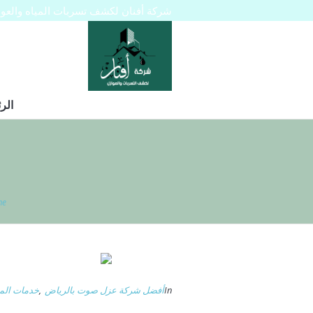
شركة أفنان لكشف تسربات المياه والعوازل 445129
الر
me
In
أفضل شركة عزل صوت بالرياض
,
خدمات المق