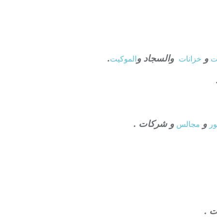
و
والسجاد و
.
ت
خزانات
الموكيت
و
و شركات .
ر
مجالس
ت .