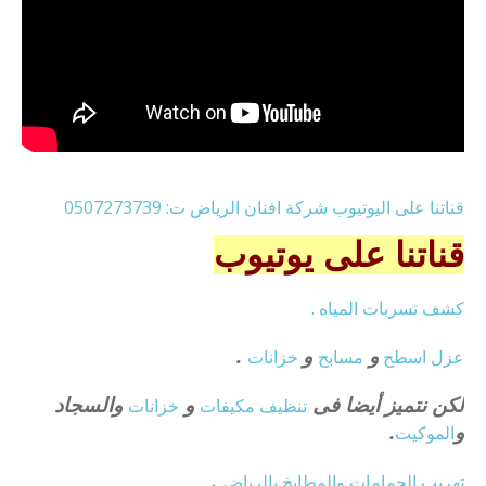
قناتنا على اليوتيوب شركة افنان الرياض ت: 0507273739
قناتنا على يوتيوب
كشف تسربات المياه .
و
و
.
عزل
اسطح
مسابح
خزانات
لكن نتميز أيضا فى
و
والسجاد
تنظيف
مكيفات
خزانات
و
.
الموكيت
.
تهريب الحمامات والمطابخ بالرياض