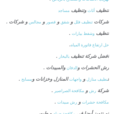
تنظيف
وتنظيف
أثاث
مساجد
شركات
و
و
و
و شركات .
تنظيف فلل
شقق
قصور
مجالس
تنظيف
.
وشفط
بيارات
.
حل ارتفاع فاتورة المياه
افضل شركة تنظيف
.
بالبخار
رش الحشرات و
والمبيدات .
الدفان
ت
و
المنازل وخزانات و
.
نظيف منازل
واجهات
مسابح
شركة
و
.
رش
مكافحة الصراصير
و
.
مكافحة حشرات
رش مبيدات
ثم نتميز أيضا فى
و طيور .
مكافحة حمام