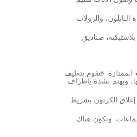
 النايلون، والرولات
بلاستيكية، صناديق
الممتازة. فيقوم بتغليف
ها، ويهتم بشدة بأطراف
م إغلاق الكرتون بشريط
شماعات. وتكون هناك