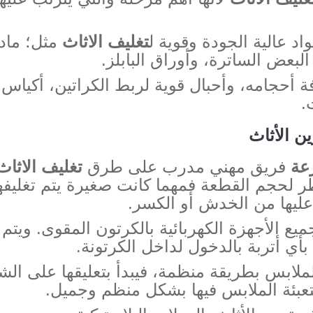
اد عالية الجودة وقوية ل
تغليف الاثاث
مثل؛ مادة
البعض الساترة، وأوراق البابلز.
 أحجامه، وأحبال قوية لربط الكراتين، أكياس 
.
ن الأثاث
عة
فريق مهني مدرب على طرق
تغليف الاثاث
ظر لحجم القطعة فمهما كانت صغيرة يتم تغليف
عليها من الخدش أو الكسر.
ميع الأجهزة الكهربائية بالكرتون المقوى. ويت
أي أتربة بالدخول لداخل الكرتونة.
لملابس بطريقة منظمة، فيبدأ بتعليقها على ال
عبئة الملابس فيها بشكل منظم وجميل.