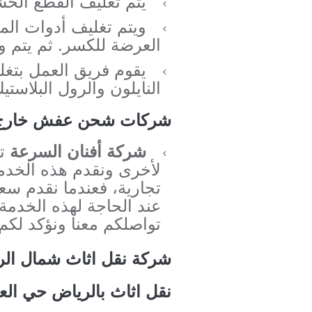
يتم تغليف القطع الخشب
ويتم تغليف أدوات الم
العرضة للكسر. ثم يتم و
يقوم فريق العمل بتغل
النايلون والرول البلاستي
شركات شحن عفش خارج 
شركة أفنان السرعة
تم
لأخرى ونقدم هذه الخدمة
تجارية، فعندما نقدم سع
عند الحاجة لهذه الخدمة.
تواصلكم معنا ونؤكد لكم 
شركة نقل اثاث شمال ال
نقل اثاث بالرياض حي ال