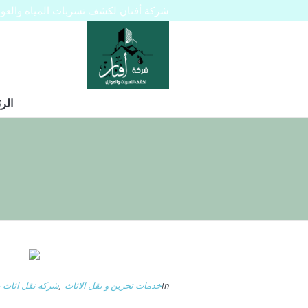
شركة أفنان لكشف تسربات المياه والعوازل 445129
الر
In
خدمات تخزين و نقل الاثاث
,
شركه نقل اثاث ب